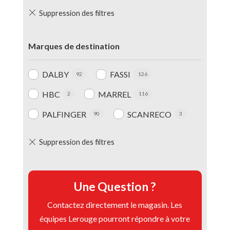
Marques de destination
DALBY
FASSI
92
126
HBC
MARREL
2
116
PALFINGER
SCANRECO
90
3
Une Question ?
Contactez directement le magasin. Les
équipes Lerouge pourront répondre à votre