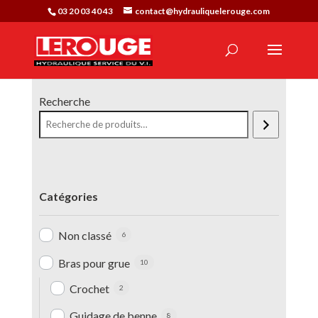
03 20 03 40 43
contact@hydrauliquelerouge.com
Recherche
Catégories
Non classé
6
Bras pour grue
10
Crochet
2
Guidage de benne
8