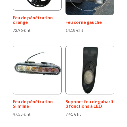
Feu de pénétration
orange
Feu corne gauche
72,96
€
ht
14,18
€
ht
Feu de pénétration
Support feu de gabarit
Slimline
3 fonctions à LED
47,55
€
ht
7,41
€
ht