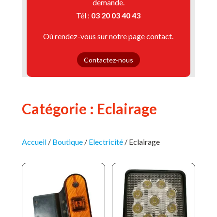
demande.
Tél :
03 20 03 40 43
Où rendez-vous sur notre page contact.
Contactez-nous
Catégorie : Eclairage
Accueil
/
Boutique
/
Electricité
/
Eclairage