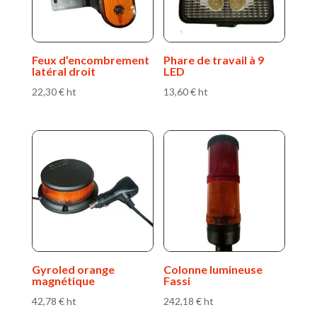
Feux d’encombrement
Phare de travail à 9
latéral droit
LED
22,30
€
ht
13,60
€
ht
Gyroled orange
Colonne lumineuse
magnétique
Fassi
42,78
€
ht
242,18
€
ht