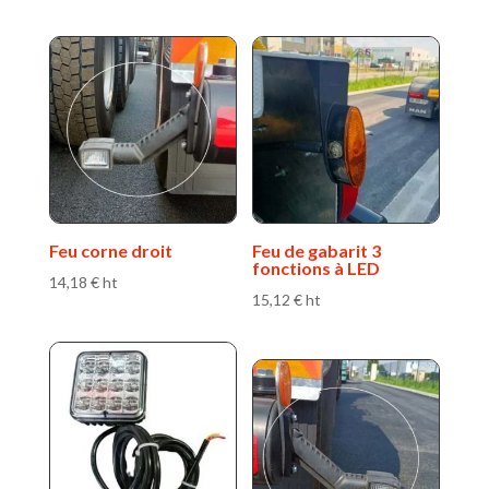
Feu corne droit
Feu de gabarit 3
fonctions à LED
14,18
€
ht
15,12
€
ht