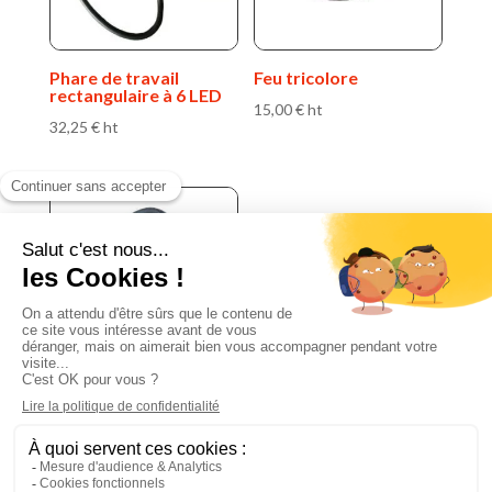
Phare de travail
Feu tricolore
rectangulaire à 6 LED
15,00
€
ht
32,25
€
ht
Feu encombrement
latéral
22,30
€
ht