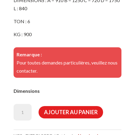
DIMENSIONS : A = 910 B = 1250 C = 720 D = 1750
L : 840
TON : 6
KG : 900
Remarque :
Pour toutes demandes particulières, veuillez nous
contacter.
Dimensions
quantité
AJOUTER AU PANIER
de
BENNE
PRENEUSE