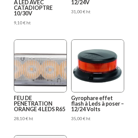
A LED AVEC
12/24V
CATADIOPTRE
31,00
€
ht
10/30V
9,10
€
ht
FEU DE
Gyrophare effet
PENETRATION
flash à Leds à poser –
ORANGE 4 LEDS R65
12/24 Volts
28,10
€
ht
35,00
€
ht