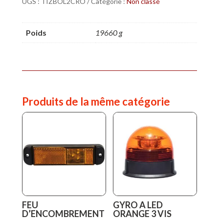
UGS :
TIZBOL2CRO
Catégorie :
Non classé
BOL
2
Poids
19660 g
Produits de la même catégorie
FEU
GYRO A LED
D’ENCOMBREMENT
ORANGE 3 VIS