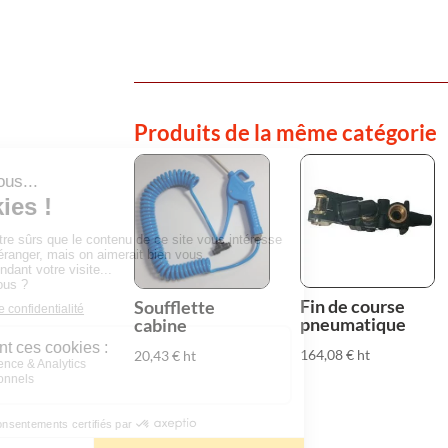
Produits de la même catégorie
Fin de course
Soufflette
pneumatique
cabine
164,08
€
ht
20,43
€
ht