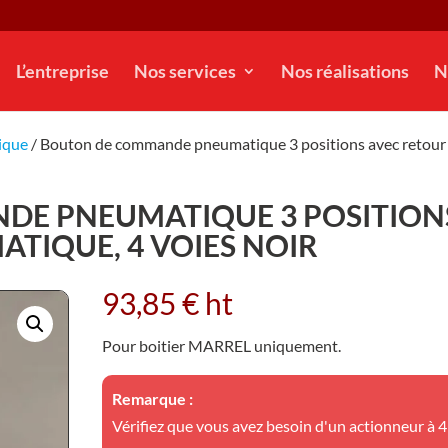
L’entreprise
Nos services
Nos réalisations
N
ique
/ Bouton de commande pneumatique 3 positions avec retour
DE PNEUMATIQUE 3 POSITION
TIQUE, 4 VOIES NOIR
93,85
€
ht
Pour boitier MARREL uniquement.
Remarque :
Vérifiez que vous avez besoin d'un actionneur à 4