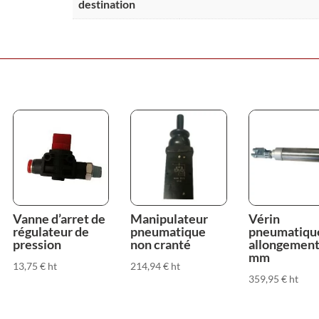
avec
destination
retour
automatique,
4
voies
noir
Vanne d’arret de
Manipulateur
Vérin
régulateur de
pneumatique
pneumatique
pression
non cranté
allongement 
mm
13,75
€
ht
214,94
€
ht
359,95
€
ht