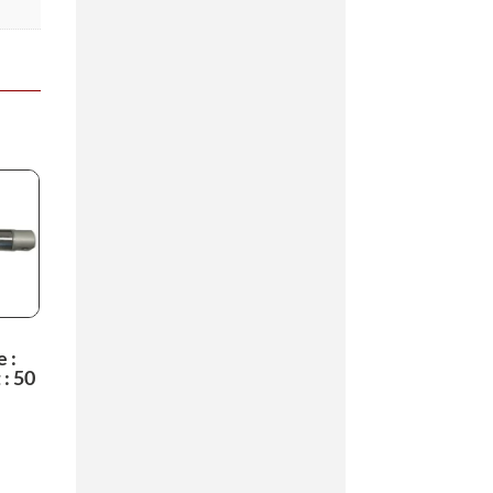
 :
: 50