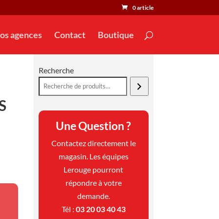
0 article
os agences
Contact
Boutique
Recherche
S
Une Question ?
Contactez directement le
magasin. Les équipes
Lerouge pourront
répondre à votre
demande.
Tél :
03 20 03 40 43