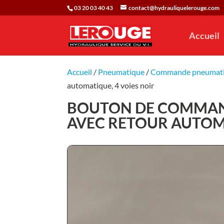
03 20 03 40 43
contact@hydrauliquelerouge.com
Accueil
Accueil
/
Pneumatique
/
Commande pneumat
automatique, 4 voies noir
BOUTON DE COMMAN
AVEC RETOUR AUTOMA