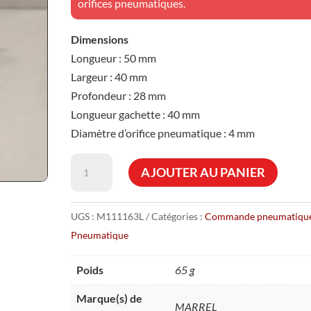
orifices pneumatiques.
Dimensions
Longueur : 50 mm
Largeur : 40 mm
Profondeur : 28 mm
Longueur gachette : 40 mm
Diamètre d’orifice pneumatique : 4 mm
quantité
AJOUTER AU PANIER
de
Bouton
UGS :
M111163L
Catégories :
Commande pneumatiqu
de
Pneumatique
commande
pneumatique
Poids
65 g
3
positions
Marque(s) de
MARREL