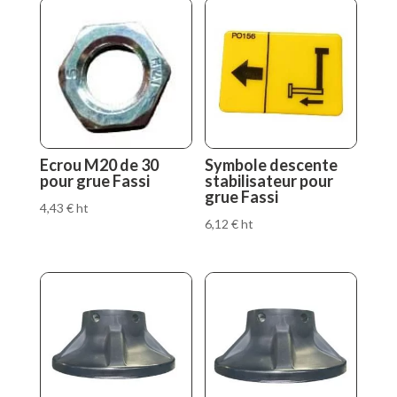
Ecrou M20 de 30
Symbole descente
pour grue Fassi
stabilisateur pour
grue Fassi
4,43
€
ht
6,12
€
ht