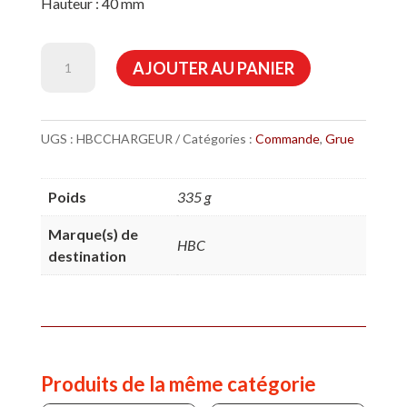
Hauteur : 40 mm
quantité
AJOUTER AU PANIER
de
Chargeur
d'acumulateur
UGS :
HBCCHARGEUR
Catégories :
Commande
,
Grue
HBC
Poids
335 g
Marque(s) de
HBC
destination
Produits de la même catégorie