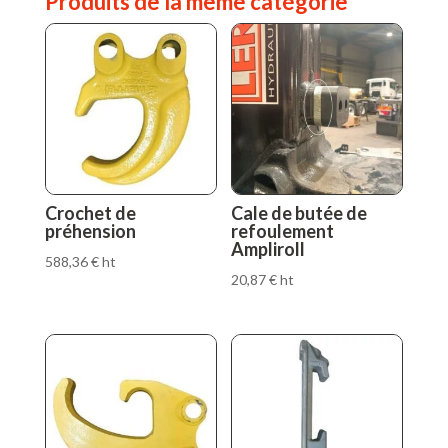
Produits de la même catégorie
Crochet de
Cale de butée de
préhension
refoulement
Ampliroll
588,36
€
ht
20,87
€
ht