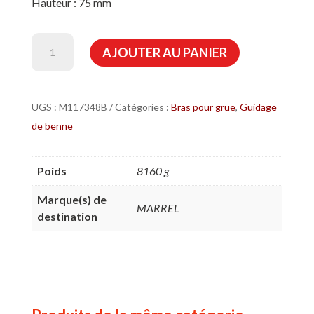
Hauteur : 75 mm
quantité
AJOUTER AU PANIER
de
Crochet
de
UGS :
M117348B
Catégories :
Bras pour grue
,
Guidage
verrouillage
de benne
arrière
Poids
8160 g
Marque(s) de
MARREL
destination