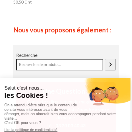
30,50
€
ht
Nous vous proposons également :
Recherche
Une Question ?
Contactez directement le magasin. Les
équipes Lerouge pourront répondre à votre
demande.
Tél :
03 20 03 40 43