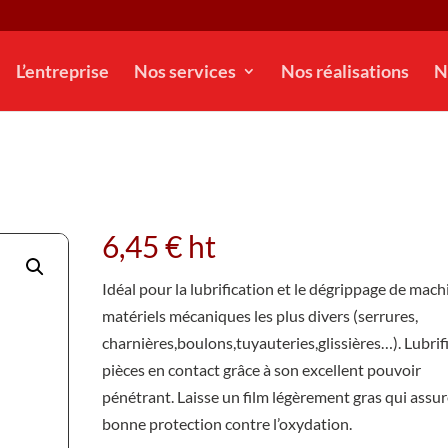
L’entreprise
Nos services
Nos réalisations
N
6,45
€
ht
Idéal pour la lubrification et le dégrippage de mach
matériels mécaniques les plus divers (serrures,
charnières,boulons,tuyauteries,glissières…). Lubrifi
pièces en contact grâce à son excellent pouvoir
pénétrant. Laisse un film légèrement gras qui assu
bonne protection contre l’oxydation.