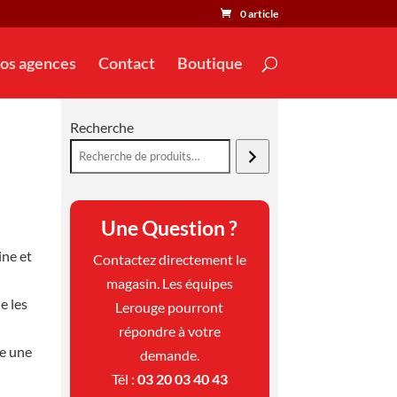
0 article
os agences
Contact
Boutique
Recherche
Une Question ?
ine et
Contactez directement le
magasin. Les équipes
e les
Lerouge pourront
répondre à votre
re une
demande.
Tél :
03 20 03 40 43