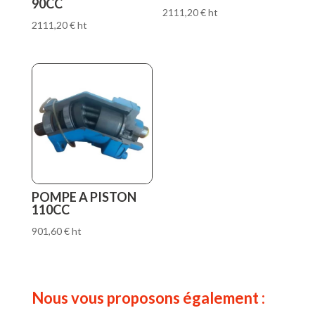
90CC
2111,20
€
ht
2111,20
€
ht
POMPE A PISTON
110CC
901,60
€
ht
Nous vous proposons également :