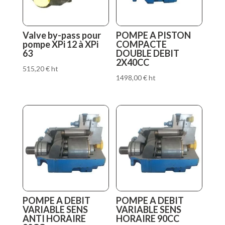
Valve by-pass pour
POMPE A PISTON
pompe XPi 12 à XPi
COMPACTE
63
DOUBLE DEBIT
2X40CC
515,20
€
ht
1498,00
€
ht
POMPE A DEBIT
POMPE A DEBIT
VARIABLE SENS
VARIABLE SENS
ANTI HORAIRE
HORAIRE 90CC