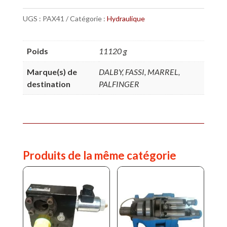
A
UGS :
PAX41
Catégorie :
Hydraulique
PISTON
40CC
Poids
11120 g
Marque(s) de
DALBY, FASSI, MARREL,
destination
PALFINGER
Produits de la même catégorie