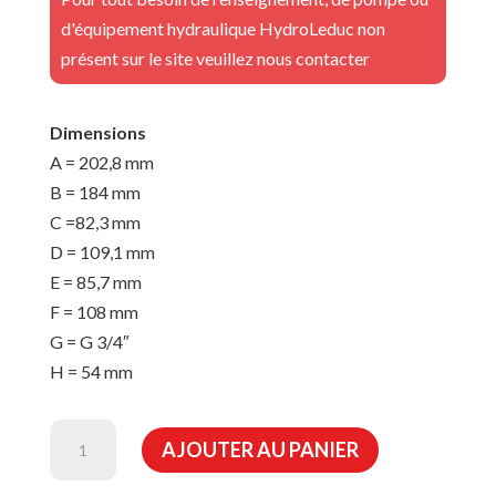
d'équipement hydraulique HydroLeduc non
présent sur le site veuillez nous contacter
Dimensions
A = 202,8 mm
B = 184 mm
C =82,3 mm
D = 109,1 mm
E = 85,7 mm
F = 108 mm
G = G 3/4″
H = 54 mm
quantité
AJOUTER AU PANIER
de
POMPE