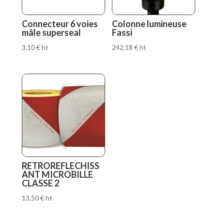
Connecteur 6 voies
Colonne lumineuse
mâle superseal
Fassi
3,10
€
ht
242,18
€
ht
RETROREFLECHISS
ANT MICROBILLE
CLASSE 2
13,50
€
ht