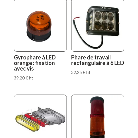
Gyrophare à LED
Phare de travail
orange : fixation
rectangulaire à 6 LED
avec vis
32,25
€
ht
39,20
€
ht