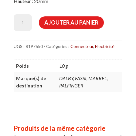
Hauteur : 20 mm
quantité
AJOUTER AU PANIER
de
Raccord
en
UGS :
R197650
Catégories :
Connecteur
,
Electricité
T
pour
Poids
10 g
3
connecteurs
Marque(s) de
DALBY, FASSI, MARREL,
destination
PALFINGER
Produits de la même catégorie