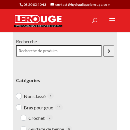
03 20 03 40 43
contact@hydrauliquelerouge.com
Recherche
Catégories
Non classé
6
Bras pour grue
10
Crochet
2
Guidage de benne
8