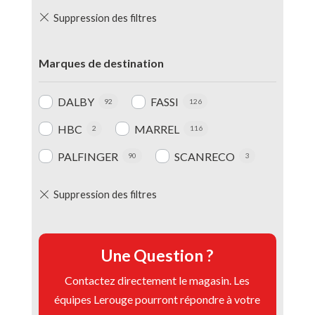
Marques de destination
DALBY
FASSI
92
126
HBC
MARREL
2
116
PALFINGER
SCANRECO
90
3
Une Question ?
Contactez directement le magasin. Les
équipes Lerouge pourront répondre à votre