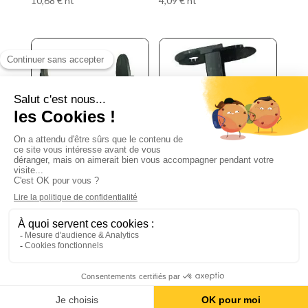
10,68
€
ht
4,09
€
ht
Maillon pour chaine
Maille pour chaine
porte tube IGUS pour
porte tube
grue fassi et palfinger
KABELSCHLEPP pour
grue fassi et palfinger
12,14
€
ht
10,37
€
ht
©2021 - LEROUGE -
Mentions légales
-
Contact