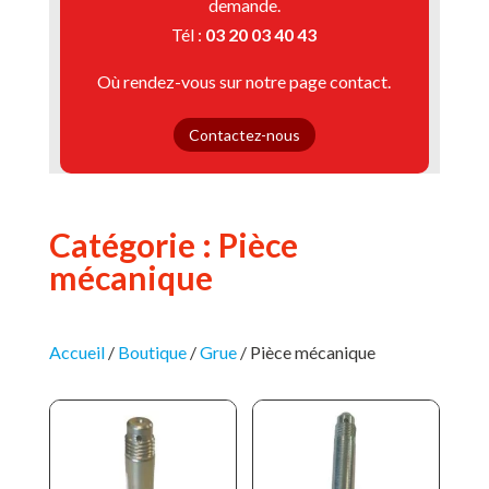
demande.
Tél :
03 20 03 40 43
Où rendez-vous sur notre page contact.
Contactez-nous
Catégorie : Pièce
mécanique
Accueil
/
Boutique
/
Grue
/
Pièce mécanique