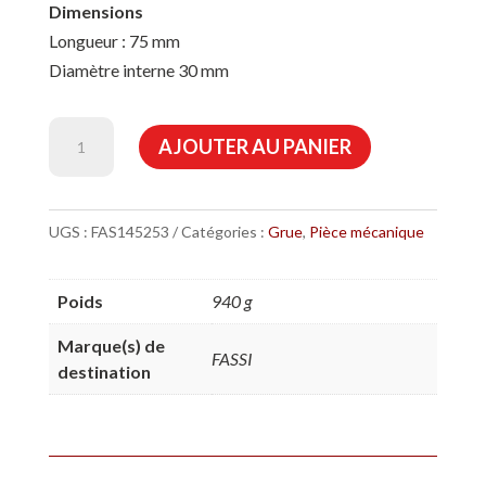
Dimensions
Longueur : 75 mm
Diamètre interne 30 mm
quantité
AJOUTER AU PANIER
de
Boite
pour
UGS :
FAS145253
Catégories :
Grue
,
Pièce mécanique
grue
fassi
Poids
940 g
Marque(s) de
FASSI
destination