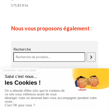
171,81
€
ht
Nous vous proposons également :
Recherche
Une Question ?
Contactez directement le magasin. Les
équipes Lerouge pourront répondre à votre
demande.
Tél :
03 20 03 40 43