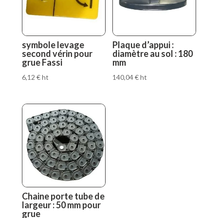
symbole levage
Plaque d’appui :
second vérin pour
diamètre au sol : 180
grue Fassi
mm
6,12
€
ht
140,04
€
ht
Chaine porte tube de
largeur : 50 mm pour
grue