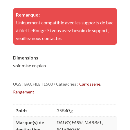
Remarque :
Uniquement compatible avec les supports de bac
à filet LeRouge. Si vous avez besoin de support,
veuillez nous contacter.
Dimensions
voir mise en plan
UGS :
BACFILET1500
Catégories :
Carrosserie
,
Rangement
Poids
35840 g
Marque(s) de
DALBY, FASSI, MARREL,
destination
PALFINGER