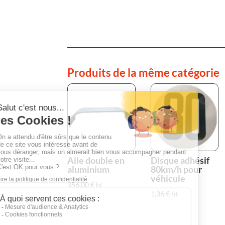
Produits de la même catégorie
Aile double en
Disque adhésif
aluminium
80km/h pour
véhicule
356,00
€
ht
1,36
€
ht