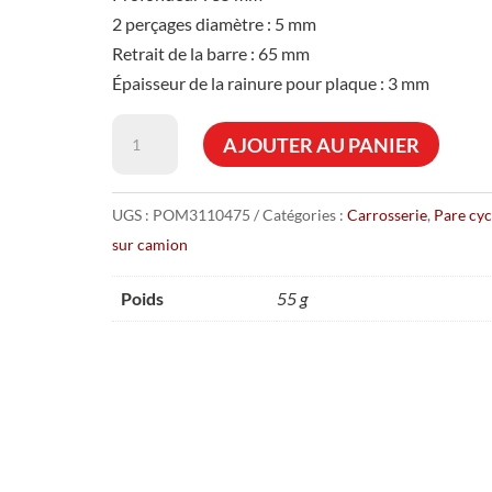
2 perçages diamètre : 5 mm
Retrait de la barre : 65 mm
Épaisseur de la rainure pour plaque : 3 mm
quantité
AJOUTER AU PANIER
de
Embout
UGS :
POM3110475
Catégories :
Carrosserie
,
Pare cyc
haut
sur camion
de
profil
Poids
55 g
d'angle
pour
pare
cycliste