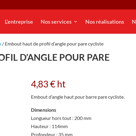
L’entreprise
Nos services
Nos réalisations
N
n
/ Embout haut de profil d’angle pour pare cycliste
FIL D’ANGLE POUR PARE
4,83
€
ht
Embout d’angle haut pour barre pare cycliste.
Dimensions
Longueur hors tout : 200 mm
Hauteur : 114mm
Profondeur : 35 mm