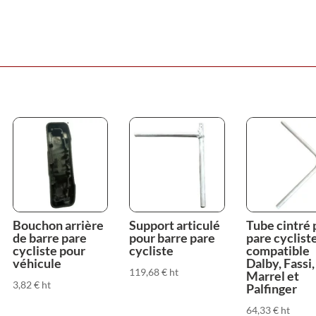
Bouchon arrière
Support articulé
Tube cintré 
de barre pare
pour barre pare
pare cyclist
cycliste pour
cycliste
compatible
véhicule
Dalby, Fassi,
119,68
€
ht
Marrel et
3,82
€
ht
Palfinger
64,33
€
ht