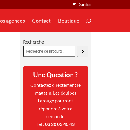
0 article
os agences
Contact
Boutique
Recherche
Une Question ?
Contactez directement le
magasin. Les équipes
Lerouge pourront
répondre à votre
demande.
Tél :
03 20 03 40 43