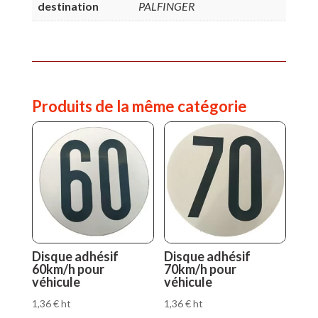
véhicule
destination
PALFINGER
Produits de la même catégorie
Disque adhésif
Disque adhésif
60km/h pour
70km/h pour
véhicule
véhicule
1,36
€
ht
1,36
€
ht