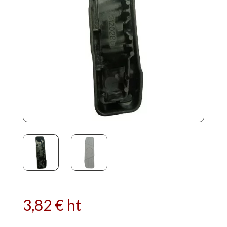
3,82
€
ht