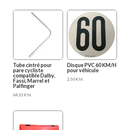
Tube cintré pour
Disque PVC 60 KM/H
pare cycliste
pour véhicule
compatible Dalby,
2,50
€
ht
Fassi, Marrel et
Palfinger
64,33
€
ht