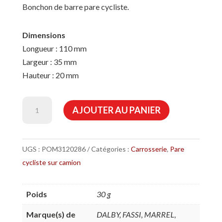
Bonchon de barre pare cycliste.
Dimensions
Longueur : 110 mm
Largeur : 35 mm
Hauteur : 20 mm
quantité
AJOUTER AU PANIER
de
Bouchon
arrière
UGS :
POM3120286
Catégories :
Carrosserie
,
Pare
de
cycliste sur camion
barre
pare
Poids
30 g
cycliste
pour
Marque(s) de
DALBY, FASSI, MARREL,