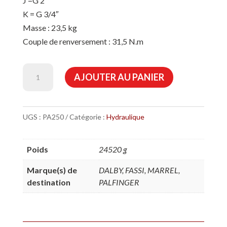
J =G 2″
K = G 3/4″
Masse : 23,5 kg
Couple de renversement : 31,5 N.m
quantité
AJOUTER AU PANIER
de
POMPE
A
UGS :
PA250
Catégorie :
Hydraulique
PISTON
DOUBLE
Poids
24520 g
DEBIT
2X50CC
Marque(s) de
DALBY, FASSI, MARREL,
destination
PALFINGER