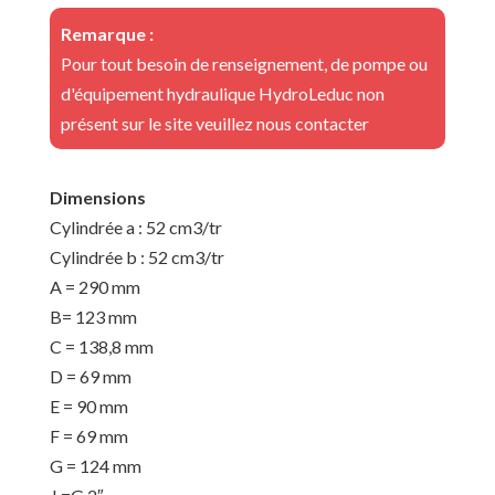
Remarque :
Pour tout besoin de renseignement, de pompe ou
d'équipement hydraulique HydroLeduc non
présent sur le site veuillez nous contacter
Dimensions
Cylindrée a : 52 cm3/tr
Cylindrée b : 52 cm3/tr
A = 290 mm
B= 123 mm
C = 138,8 mm
D = 69 mm
E = 90 mm
F = 69 mm
G = 124 mm