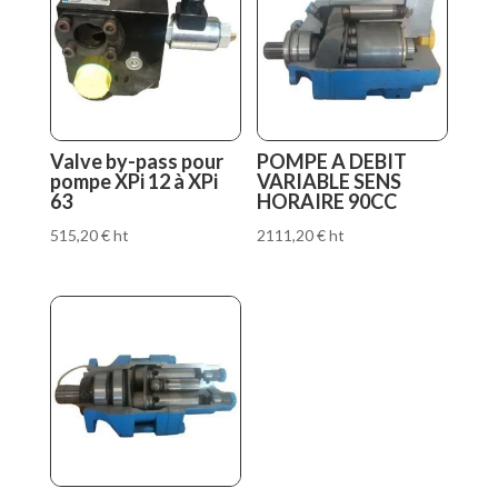
Valve by-pass pour
POMPE A DEBIT
pompe XPi 12 à XPi
VARIABLE SENS
63
HORAIRE 90CC
515,20
€
ht
2111,20
€
ht