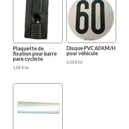
Disque PVC 60 KM/H
Plaquette de
pour véhicule
fixation pour barre
pare cycliste
2,50
€
ht
1,02
€
ht