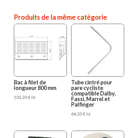
Produits de la même catégorie
Bac à filet de
Tube cintré pour
longueur 800 mm
pare cycliste
compatible Dalby,
103,20
€
ht
Fassi, Marrel et
Palfinger
64,33
€
ht