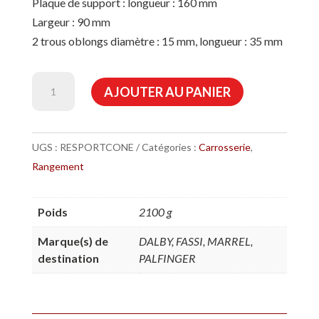
Plaque de support : longueur : 160 mm
Largeur : 90 mm
2 trous oblongs diamètre : 15 mm, longueur : 35 mm
quantité
AJOUTER AU PANIER
de
Support
de
UGS :
RESPORTCONE
Catégories :
Carrosserie
,
cône
Rangement
de
signalisation
Poids
2100 g
Marque(s) de
DALBY, FASSI, MARREL,
destination
PALFINGER