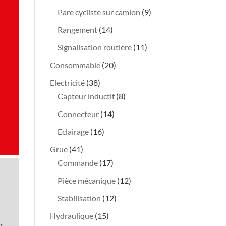
produits
9
Pare cycliste sur camion
9
produits
14
Rangement
14
produits
11
Signalisation routière
11
produits
20
Consommable
20
produits
38
Electricité
38
produits
8
Capteur inductif
8
produits
14
Connecteur
14
produits
16
Eclairage
16
produits
41
Grue
41
produits
17
Commande
17
produits
12
Pièce mécanique
12
produits
12
Stabilisation
12
produits
15
Hydraulique
15
r