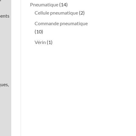
produits
14
Pneumatique
14
produits
2
Cellule pneumatique
2
ments
produits
Commande pneumatique
10
10
produits
1
Vérin
1
produit
ques,