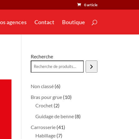
0 article
os agences
Contact
Boutique
Recherche
6
Non classé
6
produits
10
Bras pour grue
10
2
produits
Crochet
2
produits
8
Guidage de benne
8
produits
41
Carrosserie
41
7
produits
Habillage
7