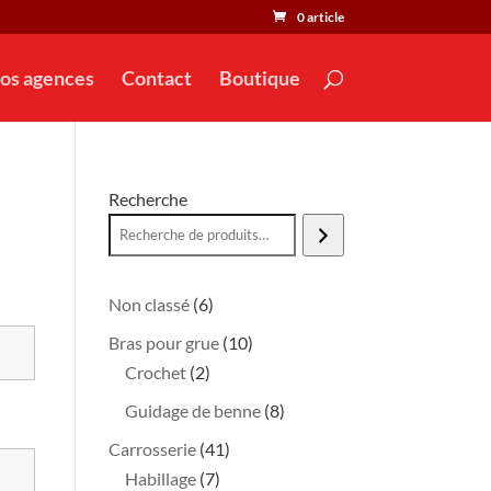
0 article
os agences
Contact
Boutique
Recherche
6
Non classé
6
produits
10
Bras pour grue
10
2
produits
Crochet
2
produits
8
Guidage de benne
8
produits
41
Carrosserie
41
7
produits
Habillage
7