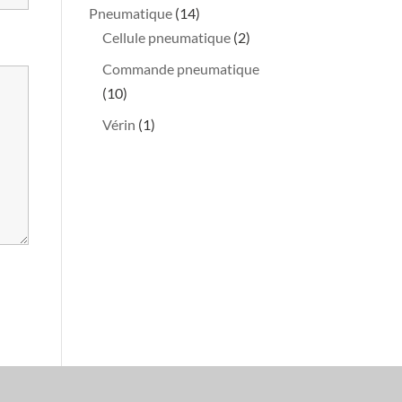
produits
14
Pneumatique
14
produits
2
Cellule pneumatique
2
produits
Commande pneumatique
10
10
produits
1
Vérin
1
produit