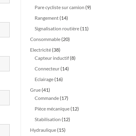
produits
9
Pare cycliste sur camion
9
produits
14
Rangement
14
produits
11
Signalisation routière
11
produits
20
Consommable
20
produits
38
Electricité
38
produits
8
Capteur inductif
8
produits
14
Connecteur
14
produits
16
Eclairage
16
produits
41
Grue
41
produits
17
Commande
17
produits
12
Pièce mécanique
12
produits
12
Stabilisation
12
produits
15
Hydraulique
15