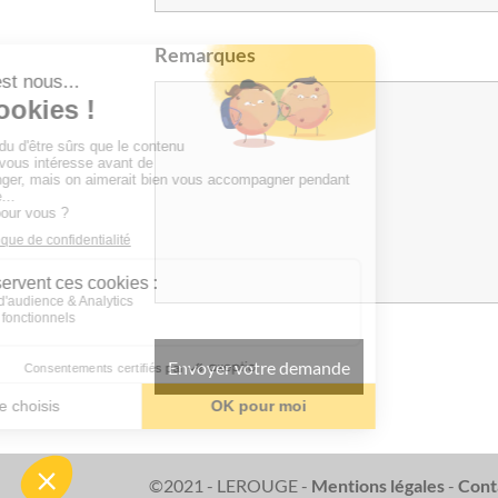
Remarques
©2021 - LEROUGE -
Mentions légales
-
Cont